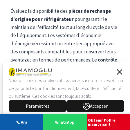
Évaluez la disponibilité des
pièces de rechange
d'origine pour réfrigérateur
pour garantir le
maintien de l'efficacité tout au long du cycle de vie
de l'équipement. Les systèmes d'économie
d'énergie nécessitent un entretien approprié avec
des composants compatibles pour conserver leurs
avantages en termes de performances. Le
contrôle
de qualité
rigoureux d'İmamoğlu garantit que
toutes les pièces de rechange répondent aux
Nous utilisons des cookies obligatoires sur notre site web afin
spécifications d'efficacité d'origine.
de garantir le bon fonctionnement, la sécurité et l’efficacité
du système. Ces cookies sont toujours actifs.
Les
équipements économes en énergie
modernes
intègrent des systèmes de surveillance intelligents
Paramètres
Accepter
qui suivent les performances et identifient les
Obtenir l'offre
opportunités d'optimisation. Ces fonctionnalités
📞 Ara
WhatsApp
maintenant
permettent des économies d'énergie mesurables